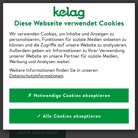
Login
Kontakt
Shop
ENERGIE,
Diese Webseite verwendet Cookies
DIE
Wir verwenden Cookies, um Inhalte und Anzeigen zu
personalisieren, Funktionen für soziale Medien anbieten zu
MEHR
können und die Zugriffe auf unsere Website zu analysieren.
Außerdem geben wir Informationen zu Ihrer Verwendung
KANN
unserer Website an unsere Partner für soziale Medien,
Werbung und Analysen weiter.
Weitere Informationen finden Sie in unseren
Datenschutzinformationen
.
ENERGIE, DIE MEHR KANN
✗ Notwendige Cookies akzeptieren
Der perfekte Stromtarif — abgestimmt auf Ihre
Bedürfnisse
✓ Alle Cookies akzeptieren
MEHR ERFAHREN