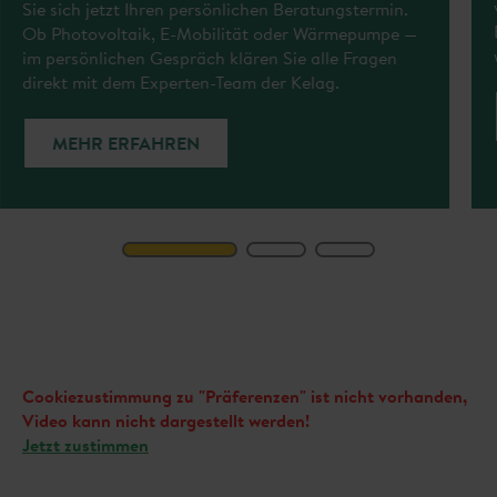
Sie sich jetzt Ihren persönlichen Beratungstermin.
Ob Photovoltaik, E-Mobilität oder Wärmepumpe —
im persönlichen Gespräch klären Sie alle Fragen
direkt mit dem Experten-Team der Kelag.
MEHR ERFAHREN
Cookiezustimmung zu "Präferenzen" ist nicht vorhanden,
Video kann nicht dargestellt werden!
Jetzt zustimmen