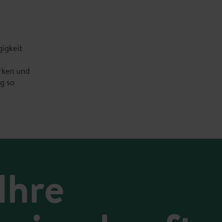
igkeit
rken und
g so
Ihre