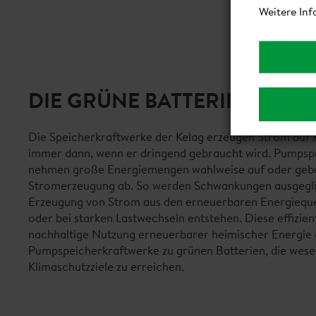
Weitere Inf
DIE GRÜNE BATTERIE
Die Speicherkraftwerke der Kelag erzeugen Strom auf
immer dann, wenn er dringend gebraucht wird. Pumpsp
nehmen große Energiemengen wahlweise auf oder gebe
Stromerzeugung ab. So werden Schwankungen ausgeglic
Erzeugung von Strom aus den erneuerbaren Energiequ
oder bei starken Lastwechseln entstehen. Diese effizien
nachhaltige Nutzung erneuerbarer heimischer Energie
Pumpspeicherkraftwerke zu grünen Batterien, die wesen
Klimaschutzziele zu erreichen.