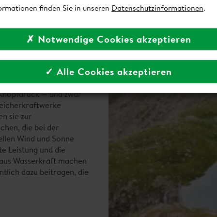
ormationen finden Sie in unseren
Datenschutzinformationen
.
✗ Notwendige Cookies akzeptieren
✓ Alle Cookies akzeptieren
 Knopfdruck — und zwar
eicherkraftwerke
n sie zur
hen, die bei der
ellen Wind und Sonne
te Leistung und die
 aus Wasserkraft machen
tlich dazu beitragen, die