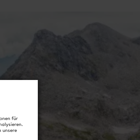
onen für
nalysieren.
n unsere