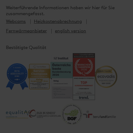
Photovoltaik
8108-0
0
Weiterführende Informationen haben wir hier für Sie
E-Mobilität
zusammengefasst.
Glasfaser
Webcams
Heizkostenabrechnung
Energieberatung
Fernwärmeanbieter
english version
Hausverwaltungen
Bestätigte Qualität
Gemeinden
Strom
Photovoltaik
Fernwärme
E-Mobilität
Glasfaser
Energieberatung