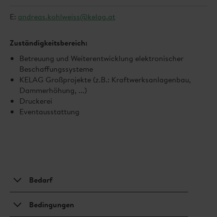
E:
andreas.kohlweiss@kelag.at
Zuständigkeitsbereich:
Betreuung und Weiterentwicklung elektronischer
Beschaffungssysteme
KELAG Großprojekte (z.B.: Kraftwerksanlagenbau,
Dammerhöhung, ...)
Druckerei
Eventausstattung
Bedarf
Der Kelag-Konzern kauft vielfältige Produkte
Bedingungen
und Dienstleistungen, für alle angeführten