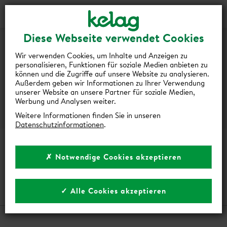
Login
Kontakt
Shop
ENERGIE­
Diese Webseite verwendet Cookies
VERBRAUCHS­
Wir verwenden Cookies, um Inhalte und Anzeigen zu
personalisieren, Funktionen für soziale Medien anbieten zu
RECHNER
können und die Zugriffe auf unsere Website zu analysieren.
Außerdem geben wir Informationen zu Ihrer Verwendung
unserer Website an unsere Partner für soziale Medien,
Werbung und Analysen weiter.
Weitere Informationen finden Sie in unseren
Datenschutzinformationen
.
ENERGIE­VERBRAUCHS­RECHNER
✗ Notwendige Cookies akzeptieren
Berechnen Sie Ihren Energieverbrauch und
erhalten Sie wertvolle Tipps zum Energiesparen
✓ Alle Cookies akzeptieren