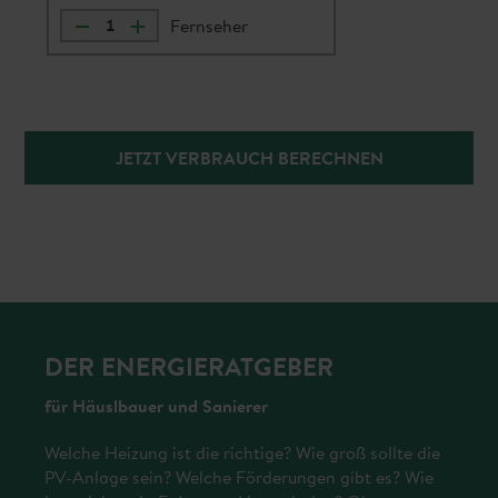
–
+
Fernseher
JETZT VERBRAUCH BERECHNEN
DER ENERGIERATGEBER
für Häuslbauer und Sanierer
Welche Heizung ist die richtige? Wie groß sollte die
PV-Anlage sein? Welche Förderungen gibt es? Wie