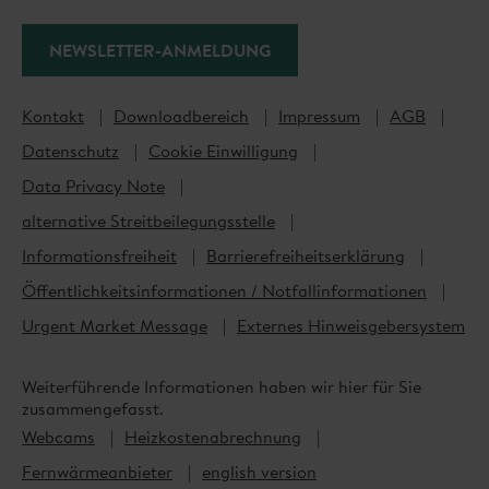
Photovoltaik
Wärmepumpe
NEWSLETTER-ANMELDUNG
E-Mobilität
Glasfaser
Kontakt
Downloadbereich
Impressum
AGB
Energieberatung
Datenschutz
Cookie Einwilligung
Data Privacy Note
Geschäftskunden
alternative Streitbeilegungsstelle
Informationsfreiheit
Barrierefreiheitserklärung
Strom
Öffentlichkeitsinformationen / Notfallinformationen
Erdgas
Urgent Market Message
Externes Hinweisgebersystem
Fernwärme
Photovoltaik
Weiterführende Informationen haben wir hier für Sie
E-Mobilität
zusammengefasst.
Glasfaser
Webcams
Heizkostenabrechnung
Energieberatung
Fernwärmeanbieter
english version