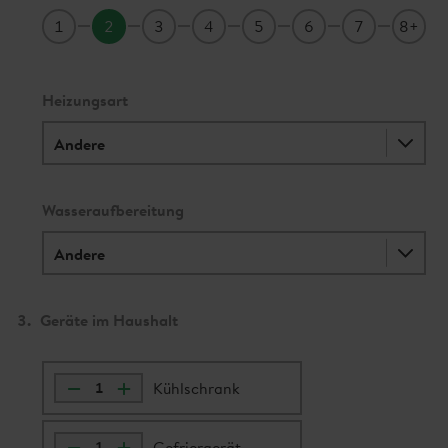
1
2
3
4
5
6
7
8+
Heizungsart
Wasseraufbereitung
3.
Geräte im Haushalt
Geräte
–
+
im
Kühlschrank
Haushalt
–
+
Gefriergerät