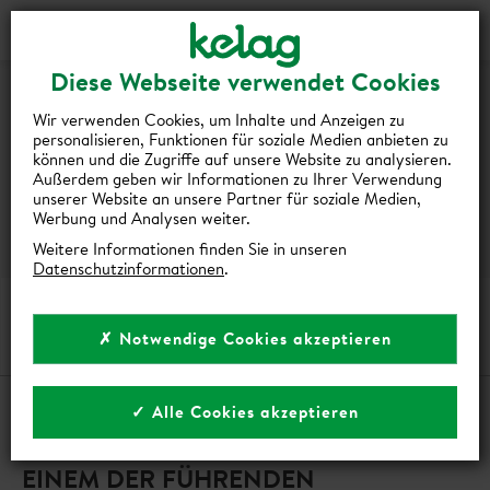
Login
Kontakt
Shop
DEIN
Diese Webseite verwendet Cookies
PRAKTIKUM
Wir verwenden Cookies, um Inhalte und Anzeigen zu
personalisieren, Funktionen für soziale Medien anbieten zu
BEI
können und die Zugriffe auf unsere Website zu analysieren.
Außerdem geben wir Informationen zu Ihrer Verwendung
DER
unserer Website an unsere Partner für soziale Medien,
Werbung und Analysen weiter.
KELAG
Weitere Informationen finden Sie in unseren
Datenschutzinformationen
.
DEIN PRAKTIKUM BEI DER KELAG
✗ Notwendige Cookies akzeptieren
✓ Alle Cookies akzeptieren
SAMMLE BERUFSERFAHRUNG IN
EINEM DER FÜHRENDEN