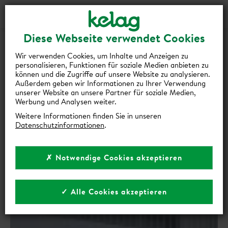
Login
Kontakt
Shop
Diese Webseite verwendet Cookies
zurück zur Übersicht
Wir verwenden Cookies, um Inhalte und Anzeigen zu
personalisieren, Funktionen für soziale Medien anbieten zu
START FREI FÜR ULTRASCHNELLES
können und die Zugriffe auf unsere Website zu analysieren.
Außerdem geben wir Informationen zu Ihrer Verwendung
INTERNET IN WOLFSBERG: KELAG-
unserer Website an unsere Partner für soziale Medien,
CONNECT AKTIVIERT ERSTE
Werbung und Analysen weiter.
Weitere Informationen finden Sie in unseren
ANSCHLÜSSE
Datenschutzinformationen
.
03 | Dezember 2025
✗ Notwendige Cookies akzeptieren
✓ Alle Cookies akzeptieren