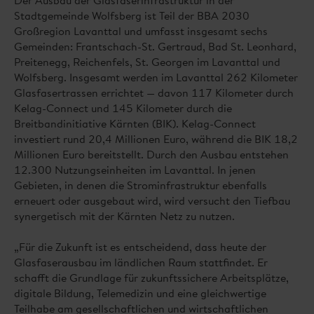
Stadtgemeinde Wolfsberg ist Teil der BBA 2030
Großregion Lavanttal und umfasst insgesamt sechs
Gemeinden: Frantschach-St. Gertraud, Bad St. Leonhard,
Preitenegg, Reichenfels, St. Georgen im Lavanttal und
Wolfsberg. Insgesamt werden im Lavanttal 262 Kilometer
Glasfasertrassen errichtet — davon 117 Kilometer durch
Kelag-Connect und 145 Kilometer durch die
Breitbandinitiative Kärnten (BIK). Kelag-Connect
investiert rund 20,4 Millionen Euro, während die BIK 18,2
Millionen Euro bereitstellt. Durch den Ausbau entstehen
12.300 Nutzungseinheiten im Lavanttal. In jenen
Gebieten, in denen die Strominfrastruktur ebenfalls
erneuert oder ausgebaut wird, wird versucht den Tiefbau
synergetisch mit der Kärnten Netz zu nutzen.
„Für die Zukunft ist es entscheidend, dass heute der
Glasfaserausbau im ländlichen Raum stattfindet. Er
schafft die Grundlage für zukunftssichere Arbeitsplätze,
digitale Bildung, Telemedizin und eine gleichwertige
Teilhabe am gesellschaftlichen und wirtschaftlichen