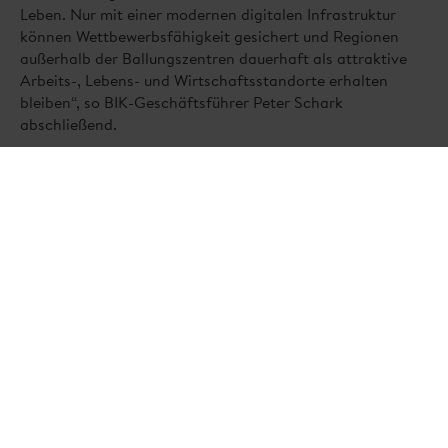
Leben. Nur mit einer modernen digitalen Infrastruktur
können Wettbewerbsfähigkeit gesichert und Regionen
außerhalb der Ballungszentren dauerhaft als attraktive
Arbeits-, Lebens- und Wirtschaftsstandorte erhalten
bleiben“, so BIK-Geschäftsführer Peter Schark
abschließend.
vorige News
nächste News
Sitemap anzeigen