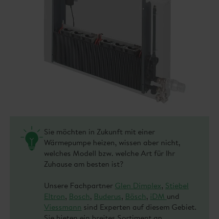
Sie möchten in Zukunft mit einer
Wärmepumpe heizen, wissen aber nicht,
welches Modell bzw. welche Art für Ihr
Zuhause am besten ist?
Unsere Fachpartner
Glen Dimplex
,
Stiebel
Eltron
,
Bosch
,
Buderus
,
Bösch
,
iDM
und
Viessmann
sind Experten auf diesem Gebiet.
Sie bieten ein breites Sortiment an