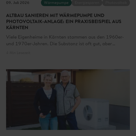
09. Juli 2026
Wärmepumpe
Energiesparen
Photovoltaik
ALTBAU SANIEREN MIT WÄRMEPUMPE UND
PHOTOVOLTAIK-ANLAGE: EIN PRAXISBEISPIEL AUS
KÄRNTEN
Viele Eigenheime in Kärnten stammen aus den 1960er-
und 1970er-Jahren. Die Substanz ist oft gut, aber
Energieverbrauch und Komfort entsprechen nicht mehr
4 Min Lesezeit
dem heutigen Standard. Am Beispiel von Walter Jagoutz
aus Ferlach zeigen wir, worauf es bei der Modernisierung
eines Altbau-Eigenheims ankommt.