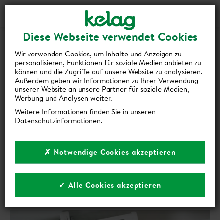
Login
Kontakt
Shop
Diese Webseite verwendet Cookies
Wir verwenden Cookies, um Inhalte und Anzeigen zu
personalisieren, Funktionen für soziale Medien anbieten zu
können und die Zugriffe auf unsere Website zu analysieren.
Außerdem geben wir Informationen zu Ihrer Verwendung
zurück zur Übersicht
unserer Website an unsere Partner für soziale Medien,
Werbung und Analysen weiter.
HEIZKÖRPER UND
Weitere Informationen finden Sie in unseren
Datenschutzinformationen
.
WÄRMEPUMPE: EIN
EFFIZIENTES DUO
✗ Notwendige Cookies akzeptieren
Wärmepumpe
•
•
✓ Alle Cookies akzeptieren
3 Min Lesezeit
15. Oktober 2024
Teilen auf:
Link kopieren