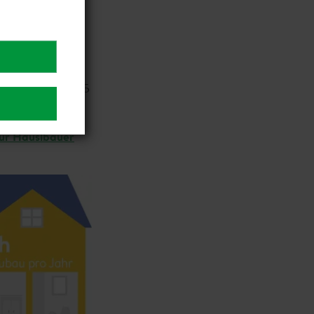
 fossilen
Umwelt. Sie
 Die restlichen 25
ür Häuslbauer