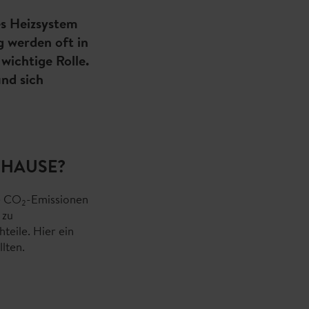
es Heizsystem
g werden oft in
wichtige Rolle.
und sich
UHAUSE?
ie CO
-Emissionen
2
 zu
eile. Hier ein
lten.