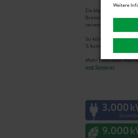
Weitere Inf
Ein klarer Vorteil der 
Brennstoffe wie Öl od
verwenden Luft, Wasse
So können sie bis zu 7
% kommen aus der Steck
Mehr Infos über Wärme
und Sanierer