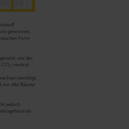
ohstoff
Holz gewonnen.
typischen Form
gesetzt, wie der
ls CO
-neutral.
2
wachsen benötigt,
t nur alte Bäume
cht jedoch
ahingehend als