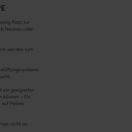
PE
enig Platz zur
 ob Neubau oder
stem werden zum
Belüftungssysteme
ucht.
d ein geeigneter
n können – für
auf Pellets
mpe nicht an.