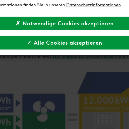
ormationen finden Sie in unseren
Datenschutzinformationen
.
Wärmepumpe ist ihre Umweltfreundlichkeit: Sie benötigt keine
er Gas. Wärmepumpen nutzen erneuerbare Energien aus der 
✗ Notwendige Cookies akzeptieren
r oder Erde.
5 % der benötigten Energie aus natürlichen Quellen gewinnen.
✓ Alle Cookies akzeptieren
dose. Ökostrom steigert die Umweltbilanz zusätzlich.
pumpen finden Sie hier:
Wärmepumpe: Die perfekte Wahl f