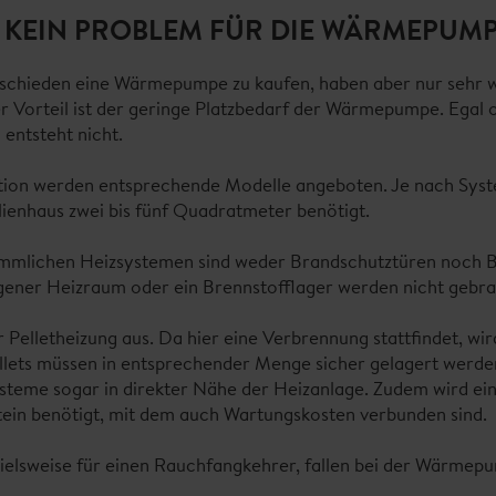
? KEIN PROBLEM FÜR DIE WÄRMEPUM
tschieden eine Wärmepumpe zu kaufen, haben aber nur sehr w
r Vorteil ist der geringe Platzbedarf der Wärmepumpe. Egal
entsteht nicht.
tion werden entsprechende Modelle angeboten. Je nach Sy
ilienhaus zwei bis fünf Quadratmeter benötigt.
mmlichen Heizsystemen sind weder Brandschutztüren noch 
gener Heizraum oder ein Brennstofflager werden nicht gebra
r Pelletheizung aus. Da hier eine Verbrennung stattfindet, wir
ellets müssen in entsprechender Menge sicher gelagert werde
teme sogar in direkter Nähe der Heizanlage. Zudem wird ein 
ein benötigt, mit dem auch Wartungskosten verbunden sind.
pielsweise für einen Rauchfangkehrer, fallen bei der Wärmepu