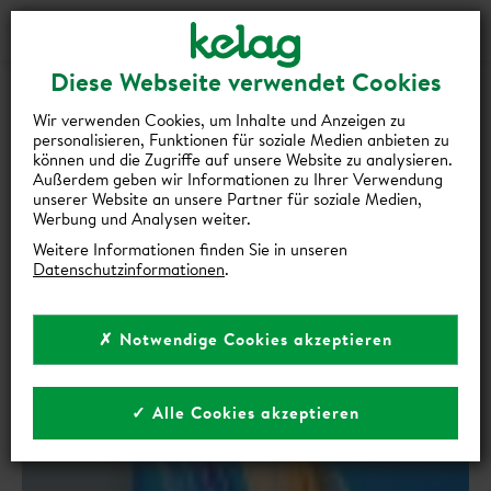
Login
Kontakt
Shop
Diese Webseite verwendet Cookies
zurück zur Übersicht
Wir verwenden Cookies, um Inhalte und Anzeigen zu
personalisieren, Funktionen für soziale Medien anbieten zu
GO-E UND KELAG STARTEN
können und die Zugriffe auf unsere Website zu analysieren.
Außerdem geben wir Informationen zu Ihrer Verwendung
KOOPERATION FÜR WALLBOXEN
unserer Website an unsere Partner für soziale Medien,
ZUM LADEN VON E-AUTOS
Werbung und Analysen weiter.
Weitere Informationen finden Sie in unseren
Datenschutzinformationen
.
19 | Februar 2025
✗ Notwendige Cookies akzeptieren
✓ Alle Cookies akzeptieren