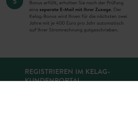
5
Bonus erfüllt, erhalten Sie nach der Prüfung
eine
separate E-Mail mit Ihrer Zusage
. Der
Kelag-Bonus wird Ihnen für die nächsten zwei
Jahre mit je 400 Euro pro Jahr automatisch
auf Ihrer Stromrechnung gutgeschrieben.
REGISTRIEREN IM KELAG-
KUNDENPORTAL
Sie sind Kelag-Kunde, haben aber noch
keinen Zugang zum Kelag-Kundenportal?
Kein Problem! Registrieren Sie sich
gleich mit Ihrer Kundennummer und E-
Mail-Adresse.