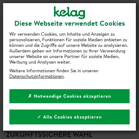
Login
Kontakt
Shop
KELAG-
Diese Webseite verwendet Cookies
BONUS
Wir verwenden Cookies, um Inhalte und Anzeigen zu
personalisieren, Funktionen für soziale Medien anbieten zu
FÜR
können und die Zugriffe auf unsere Website zu analysieren.
Außerdem geben wir Informationen zu Ihrer Verwendung
WÄRMEPUMPEN
unserer Website an unsere Partner für soziale Medien,
Werbung und Analysen weiter.
Weitere Informationen finden Sie in unseren
Datenschutzinformationen
.
KELAG-BONUS FÜR WÄRMEPUMPEN
✗ Notwendige Cookies akzeptieren
✓ Alle Cookies akzeptieren
DIE WÄRMEPUMPE ALS
ZUKUNFTSSICHERE WAHL