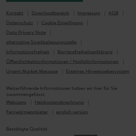
E-Mobilität
Glasfaser
Kontakt
Downloadbereich
Impressum
AGB
Energieberatung
Datenschutz
Cookie Einwilligung
Data Privacy Note
Geschäftskunden
alternative Streitbeilegungsstelle
Informationsfreiheit
Barrierefreiheitserklärung
Strom
Öffentlichkeitsinformationen / Notfallinformationen
Erdgas
Urgent Market Message
Externes Hinweisgebersystem
Fernwärme
Photovoltaik
Weiterführende Informationen haben wir hier für Sie
E-Mobilität
zusammengefasst.
Glasfaser
Webcams
Heizkostenabrechnung
Energieberatung
Fernwärmeanbieter
english version
Hausverwaltungen
Bestätigte Qualität