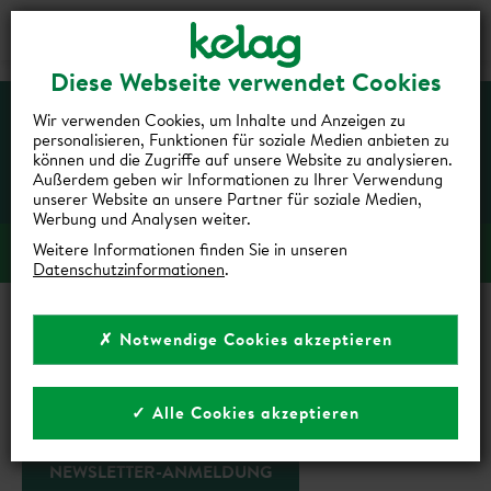
Login
Kontakt
Shop
Diese Webseite verwendet Cookies
Wir verwenden Cookies, um Inhalte und Anzeigen zu
personalisieren, Funktionen für soziale Medien anbieten zu
können und die Zugriffe auf unsere Website zu analysieren.
Außerdem geben wir Informationen zu Ihrer Verwendung
unserer Website an unsere Partner für soziale Medien,
Werbung und Analysen weiter.
Weitere Informationen finden Sie in unseren
Sitemap anzeigen
Datenschutzinformationen
.
Privatkunden
✗ Notwendige Cookies akzeptieren
Strom
Erdgas
DEINE ENERGIE IST UNSERE NATUR
✓ Alle Cookies akzeptieren
Photovoltaik
Wärmepumpe
NEWSLETTER-ANMELDUNG