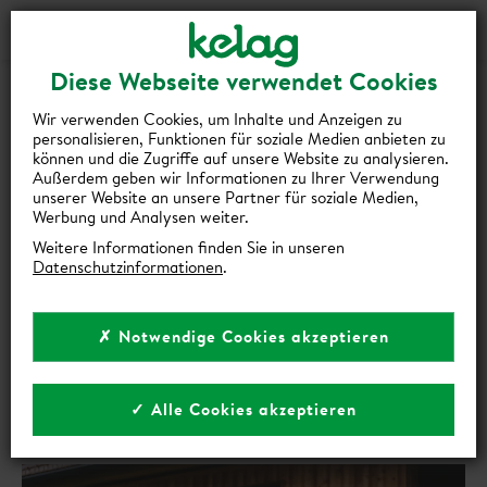
Login
Kontakt
Shop
Diese Webseite verwendet Cookies
Wir verwenden Cookies, um Inhalte und Anzeigen zu
personalisieren, Funktionen für soziale Medien anbieten zu
können und die Zugriffe auf unsere Website zu analysieren.
Außerdem geben wir Informationen zu Ihrer Verwendung
zurück zur Übersicht
unserer Website an unsere Partner für soziale Medien,
Werbung und Analysen weiter.
UMFASSENDE BERATUNG: DER
Weitere Informationen finden Sie in unseren
Datenschutzinformationen
.
ERSTE SCHRITT ZUR
WÄRMEPUMPE
✗ Notwendige Cookies akzeptieren
Wärmepumpe
•
•
✓ Alle Cookies akzeptieren
2 Min Lesezeit
02. August 2025
Teilen auf:
Link kopieren