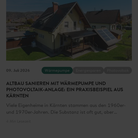
09. Juli 2026
Wärmepumpe
Energiesparen
Photovoltaik
ALTBAU SANIEREN MIT WÄRMEPUMPE UND
PHOTOVOLTAIK-ANLAGE: EIN PRAXISBEISPIEL AUS
KÄRNTEN
Viele Eigenheime in Kärnten stammen aus den 1960er-
und 1970er-Jahren. Die Substanz ist oft gut, aber
Energieverbrauch und Komfort entsprechen nicht mehr
4 Min Lesezeit
dem heutigen Standard. Am Beispiel von Walter Jagoutz
aus Ferlach zeigen wir, worauf es bei der Modernisierung