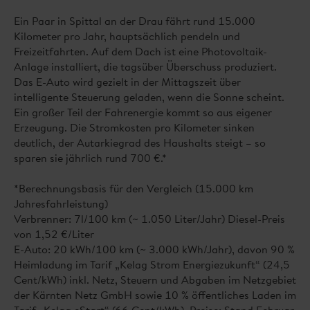
Ein Paar in Spittal an der Drau fährt rund 15.000
Kilometer pro Jahr, hauptsächlich pendeln und
Freizeitfahrten. Auf dem Dach ist eine Photovoltaik-
Anlage installiert, die tagsüber Überschuss produziert.
Das E-Auto wird gezielt in der Mittagszeit über
intelligente Steuerung geladen, wenn die Sonne scheint.
Ein großer Teil der Fahrenergie kommt so aus eigener
Erzeugung. Die Stromkosten pro Kilometer sinken
deutlich, der Autarkiegrad des Haushalts steigt – so
sparen sie jährlich rund 700 €.*
*Berechnungsbasis für den Vergleich (15.000 km
Jahresfahrleistung)
Verbrenner: 7l/100 km (~ 1.050 Liter/Jahr) Diesel-Preis
von 1,52 €/Liter
E-Auto: 20 kWh/100 km (~ 3.000 kWh/Jahr), davon 90 %
Heimladung im Tarif „Kelag Strom Energiezukunft“ (24,5
Cent/kWh) inkl. Netz, Steuern und Abgaben im Netzgebiet
der Kärnten Netz GmbH sowie 10 % öffentliches Laden im
Tarif „Kelag eStart“ (66 Cent/kWh). Preise: Stand Februar