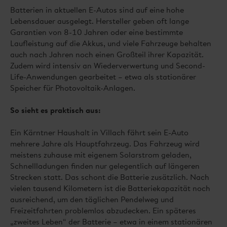
Batterien in aktuellen E-Autos sind auf eine hohe
Lebensdauer ausgelegt. Hersteller geben oft lange
Garantien von 8-10 Jahren oder eine bestimmte
Laufleistung auf die Akkus, und viele Fahrzeuge behalten
auch nach Jahren noch einen Großteil ihrer Kapazität.
Zudem wird intensiv an Wiederverwertung und Second-
Life-Anwendungen gearbeitet – etwa als stationärer
Speicher für Photovoltaik-Anlagen.
So sieht es praktisch aus:
Ein Kärntner Haushalt in Villach fährt sein E-Auto
mehrere Jahre als Hauptfahrzeug. Das Fahrzeug wird
meistens zuhause mit eigenem Solarstrom geladen,
Schnellladungen finden nur gelegentlich auf längeren
Strecken statt. Das schont die Batterie zusätzlich. Nach
vielen tausend Kilometern ist die Batteriekapazität noch
ausreichend, um den täglichen Pendelweg und
Freizeitfahrten problemlos abzudecken. Ein späteres
„zweites Leben“ der Batterie – etwa in einem stationären