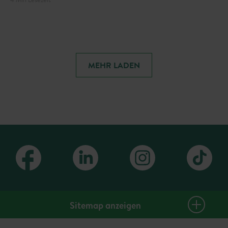
dem heutigen Standard. Am Beispiel von Walter Jagoutz
aus Ferlach zeigen wir, worauf es bei der Modernisierung
eines Altbau-Eigenheims ankommt.
MEHR LADEN
Sitemap anzeigen