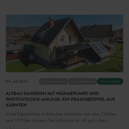
Möglichkeiten, Kosten zu sparen. Genau hier setzt das
Smart Charging der Kelag an. Der Service ist die perfekte
Ergänzung zum dynamischen Tarif „Kelag Strom Pro“ und
verschiebt den Ladevorgang Ihres E-Autos automatisch in
Stunden mit niedrigen Börsenpreisen – komfortabel,
transparent und abgestimmt auf Ihre Bedürfnisse.
09. Juli 2026
Wärmepumpe
Energiesparen
Photovoltaik
ALTBAU SANIEREN MIT WÄRMEPUMPE UND
PHOTOVOLTAIK-ANLAGE: EIN PRAXISBEISPIEL AUS
KÄRNTEN
Viele Eigenheime in Kärnten stammen aus den 1960er-
und 1970er-Jahren. Die Substanz ist oft gut, aber
Energieverbrauch und Komfort entsprechen nicht mehr
4 Min Lesezeit