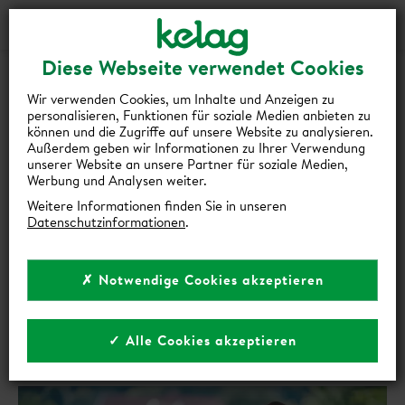
Login
Kontakt
Shop
Diese Webseite verwendet Cookies
Wir verwenden Cookies, um Inhalte und Anzeigen zu
personalisieren, Funktionen für soziale Medien anbieten zu
können und die Zugriffe auf unsere Website zu analysieren.
Außerdem geben wir Informationen zu Ihrer Verwendung
zurück zur Übersicht
unserer Website an unsere Partner für soziale Medien,
Werbung und Analysen weiter.
6 E-AUTO-MYTHEN IM
Weitere Informationen finden Sie in unseren
Datenschutzinformationen
.
FAKTENCHECK: SO FÄHRT
KÄRNTEN ELEKTRISCH
✗ Notwendige Cookies akzeptieren
E-Mobilität
Photovoltaik
•
•
✓ Alle Cookies akzeptieren
5 Min Lesezeit
24. März 2026
Teilen auf:
Link kopieren