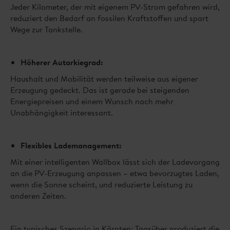
Jeder Kilometer, der mit eigenem PV-Strom gefahren wird,
reduziert den Bedarf an fossilen Kraftstoffen und spart
Wege zur Tankstelle.
Höherer Autarkiegrad:
Haushalt und Mobilität werden teilweise aus eigener
Erzeugung gedeckt. Das ist gerade bei steigenden
Energiepreisen und einem Wunsch nach mehr
Unabhängigkeit interessant.
Flexibles Lademanagement:
Mit einer intelligenten Wallbox lässt sich der Ladevorgang
an die PV-Erzeugung anpassen – etwa bevorzugtes Laden,
wenn die Sonne scheint, und reduzierte Leistung zu
anderen Zeiten.
Ein typisches Szenario in Kärnten: Tagsüber produziert die