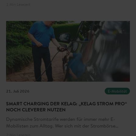
deshalb gewinnen Schnellladestationen entlang wichtiger
1 Min Lesezeit
Verkehrsachsen zunehmend an Bedeutung. Ob
Pendler:innen, Urlaubsgäste oder der internationale
Durchzugsverkehr – eine leistungsfähige öffentliche
Ladeinfrastruktur wird immer mehr zu einem wichtigen
Bestandteil moderner Mobilität.
21. Juli 2026
E-Mobilität
SMART CHARGING DER KELAG: „KELAG STROM PRO“
NOCH CLEVERER NUTZEN
Dynamische Stromtarife werden für immer mehr E-
Mobilisten zum Alltag. Wer sich mit der Strombörse
beschäftigt, weiß: Der richtige Ladezeitpunkt bietet viele
2 Min Lesezeit