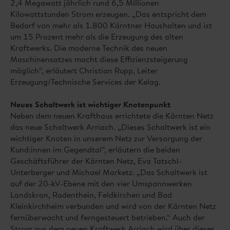
2,4 Megawatt jährlich rund 6,5 Millionen
Kilowattstunden Strom erzeugen. „Das entspricht dem
Bedarf von mehr als 1.800 Kärntner Haushalten und ist
um 15 Prozent mehr als die Erzeugung des alten
Kraftwerks. Die moderne Technik des neuen
Maschinensatzes macht diese Effizienzsteigerung
möglich“, erläutert Christian Rupp, Leiter
Erzeugung/Technische Services der Kelag.
Neues Schaltwerk ist wichtiger Knotenpunkt
Neben dem neuen Krafthaus errichtete die Kärnten Netz
das neue Schaltwerk Arriach. „Dieses Schaltwerk ist ein
wichtiger Knoten in unserem Netz zur Versorgung der
Kund:innen im Gegendtal“, erläutern die beiden
Geschäftsführer der Kärnten Netz, Eva Tatschl-
Unterberger und Michael Marketz. „Das Schaltwerk ist
auf der 20-kV-Ebene mit den vier Umspannwerken
Landskron, Radenthein, Feldkirchen und Bad
Kleinkirchheim verbunden und wird von der Kärnten Netz
fernüberwacht und ferngesteuert betrieben.“ Auch der
Strom aus dem neuen Kraftwerk Arriach wird über dieses