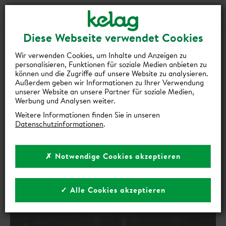
Login
Kontakt
Shop
Diese Webseite verwendet Cookies
zurück zur Übersicht
Wir verwenden Cookies, um Inhalte und Anzeigen zu
personalisieren, Funktionen für soziale Medien anbieten zu
WIEDERAUFBAU DES
können und die Zugriffe auf unsere Website zu analysieren.
Außerdem geben wir Informationen zu Ihrer Verwendung
KRAFTWERKS ARRIACH SICHERT
unserer Website an unsere Partner für soziale Medien,
VERSORGUNG MIT GRÜNEM
Werbung und Analysen weiter.
Weitere Informationen finden Sie in unseren
STROM
Datenschutzinformationen
.
19 | März 2025
✗ Notwendige Cookies akzeptieren
✓ Alle Cookies akzeptieren