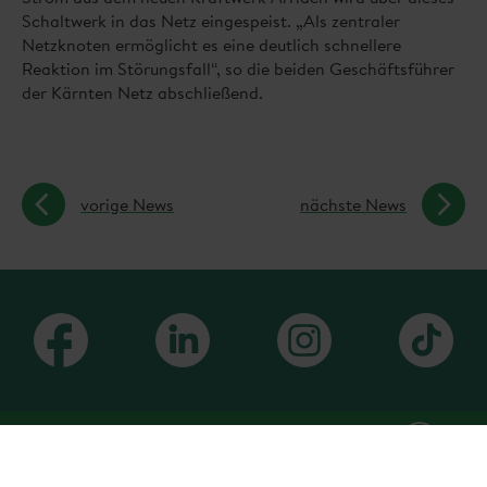
Schaltwerk in das Netz eingespeist. „Als zentraler
Netzknoten ermöglicht es eine deutlich schnellere
Reaktion im Störungsfall“, so die beiden Geschäftsführer
der Kärnten Netz abschließend.
vorige News
nächste News
Sitemap anzeigen